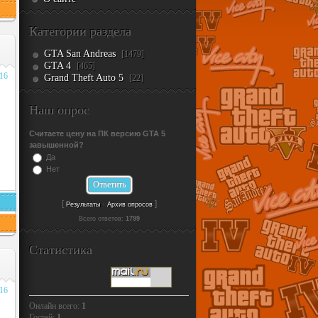
Категории раздела
GTA San Andreas
[1479]
GTA 4
[465]
016
Grand Theft Auto 5
[22]
Наш опрос
Считаете цену на ПК версию GTA 5
завышенной?
Да
Нет
[
·
]
Результаты
Архив опросов
Всего ответов:
1799
Статистика
016
Онлайн всего:
1
Гостей:
1