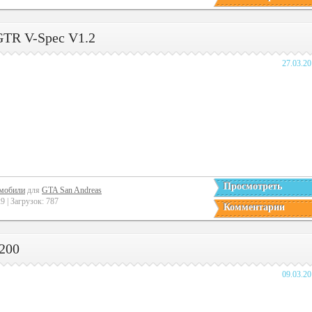
 GTR V-Spec V1.2
27.03.2
Просмотреть
мобили
для
GTA San Andreas
 | Загрузок: 787
Комментарии
 200
09.03.2