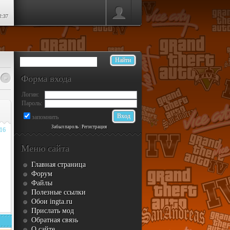
2:37
Форма входа
»
Логин:
Пароль:
запомнить
Забыл пароль
|
Регистрация
016
Меню сайта
Главная страница
Форум
Файлы
Полезные ссылки
Обои ingta.ru
Прислать мод
Обратная связь
О сайте