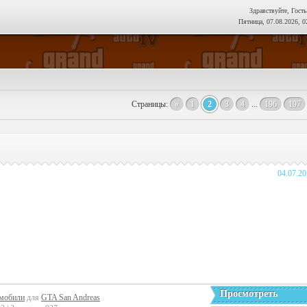
Здравствуйте, Гость
Пятница, 07.08.2026, 0
Страницы
:
«
1
2
3
4
...
196
197
04.07.2
Просмотреть
мобили
для
GTA San Andreas