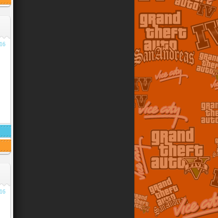
016
016