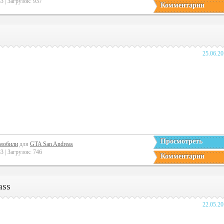
 | Загрузок: 937
Комментарии
25.06.2
Просмотреть
мобили
для
GTA San Andreas
 | Загрузок: 746
Комментарии
ass
22.05.2