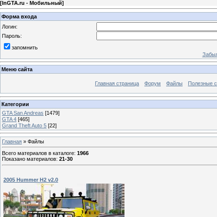
[
InGTA.ru - Мобильный
]
Форма входа
Логин:
Пароль:
запомнить
Забыл
Меню сайта
Главная страница
Форум
Файлы
Полезные 
Категории
GTA San Andreas
[1479]
GTA 4
[465]
Grand Theft Auto 5
[22]
Главная
»
Файлы
Всего материалов в каталоге
:
1966
Показано материалов
:
21-30
2005 Hummer H2 v2.0