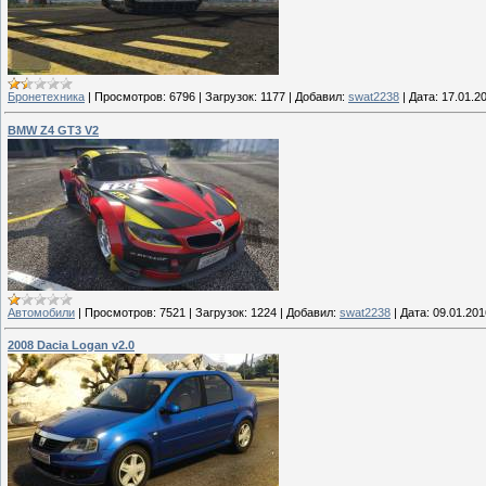
Бронетехника
|
Просмотров:
6796
|
Загрузок:
1177
|
Добавил:
swat2238
|
Дата:
17.01.2
BMW Z4 GT3 V2
Автомобили
|
Просмотров:
7521
|
Загрузок:
1224
|
Добавил:
swat2238
|
Дата:
09.01.201
2008 Dacia Logan v2.0