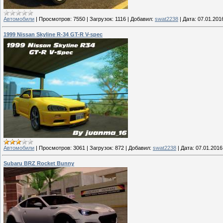
Автомобили
|
Просмотров:
7550
|
Загрузок:
1116
|
Добавил:
swat2238
|
Дата:
07.01.201
1999 Nissan Skyline R-34 GT-R V-spec
Автомобили
|
Просмотров:
3061
|
Загрузок:
872
|
Добавил:
swat2238
|
Дата:
07.01.2016
Subaru BRZ Rocket Bunny