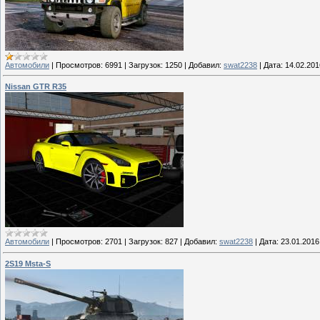
Автомобили
|
Просмотров:
6991
|
Загрузок:
1250
|
Добавил:
swat2238
|
Дата:
14.02.201
Nissan GTR R35
Автомобили
|
Просмотров:
2701
|
Загрузок:
827
|
Добавил:
swat2238
|
Дата:
23.01.2016
2S19 Msta-S