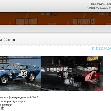
Здравствуйте, Гост
Четверг, 06.08.2026, 0
na Coupe
13:46 | 20.06.2
ает все функции движка GTA 4
кционирующие фары
го размера
в 3D