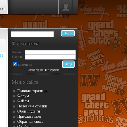
ь
8:14
Форма входа
Логин:
011
Пароль:
запомнить
Забыл пароль
|
Регистрация
Меню сайта
Главная страница
Форум
Файлы
Полезные ссылки
Обои ingta.ru
Прислать мод
Обратная связь
О сайте