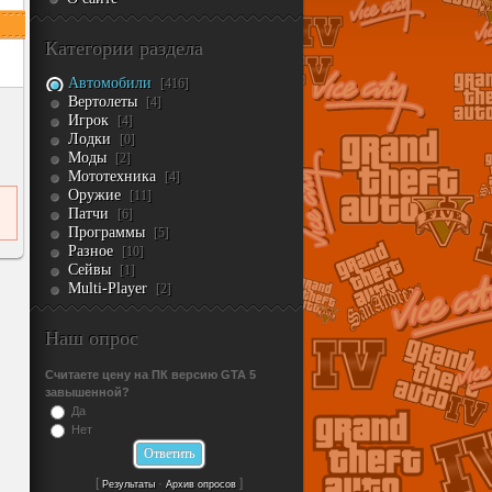
Категории раздела
Автомобили
[416]
Вертолеты
[4]
Игрок
[4]
Лодки
[0]
Моды
[2]
Мототехника
[4]
Оружие
[11]
Патчи
[6]
Программы
[5]
Разное
[10]
Сейвы
[1]
Multi-Player
[2]
Наш опрос
Считаете цену на ПК версию GTA 5
завышенной?
Да
Нет
[
·
]
Результаты
Архив опросов