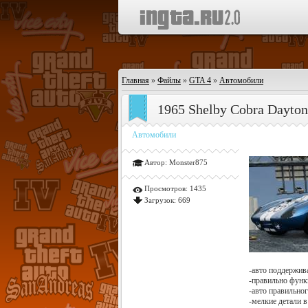
Главная
»
Файлы
»
GTA 4
»
Автомобили
1965 Shelby Cobra Dayto
Автомобили
Автор:
Monster875
Просмотров:
1435
Загрузок:
669
-авто поддержив
-правильно фун
-авто правильно
-мелкие детали 