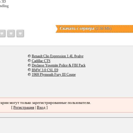
в 3D
ndling
Скачать с сервера
(2.36 Mb)
Renault Clio Expression 1.4L 8valve
Cadillac CTS
Declasse Yosemite Police & FBI Pack
BMW 3.0 CSL E9
1969 Plymouth Fury III Coupe
арии могут только зарегистрированные пользователи.
[
Регистрация
|
Вход
]