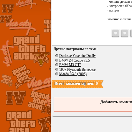
- мелкие детали 
- настроенный ha
- экстры
Замена:
infernus
Другие материалы по теме:
Declasse Yosemite Dually
BMW Z4 Coupe v3.5
BMW M3 GT2
1957 Plymouth Belvedere
Mazda RX8 (2006)
Всего комментариев: 0
Добавлять коммент