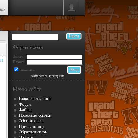
8:37
Форма входа
Логин:
011
Пароль:
запомнить
Забыл пароль
|
Регистрация
Меню сайта
Главная страница
Форум
Файлы
Полезные ссылки
Обои ingta.ru
Прислать мод
Обратная связь
О сайте