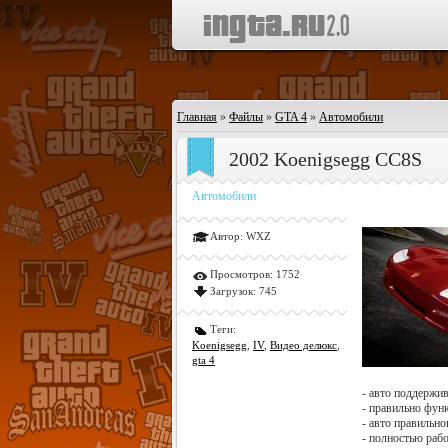
Главная
»
Файлы
»
GTA 4
»
Автомобили
2002 Koenigsegg CC8S
Автомобили
Автор:
WXZ
Просмотров:
1752
Загрузок:
745
Теги:
Koenigsegg
,
IV
,
Видео делюкс
,
gta 4
- авто поддержи
- правильно фу
- авто правильно
- полностью рабо