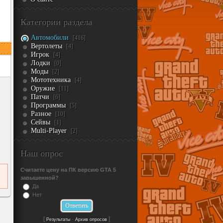
Категории раздела
Автомобили
[416]
Вертолеты
[4]
Игрок
[4]
Лодки
[0]
Моды
[2]
Мототехника
[4]
Оружие
[11]
Патчи
[6]
Программы
[5]
Разное
[10]
Сейвы
[1]
Multi-Player
[2]
Наш опрос
Считаете цену на ПК версию GTA 5
завышенной?
Да
Нет
[
·
]
Результаты
Архив опросов