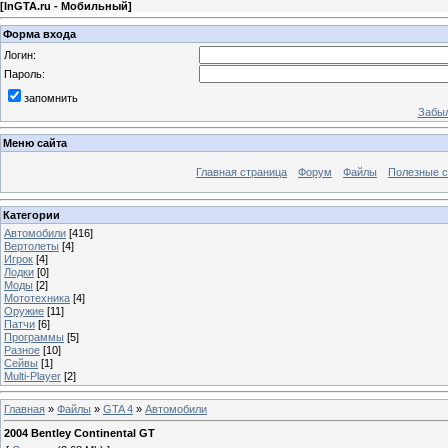
[
InGTA.ru - Мобильный
]
Форма входа
Логин:
Пароль:
запомнить
Забыл
Меню сайта
Главная страница
Форум
Файлы
Полезные 
Категории
Автомобили
[416]
Вертолеты
[4]
Игрок
[4]
Лодки
[0]
Моды
[2]
Мототехника
[4]
Оружие
[11]
Патчи
[6]
Программы
[5]
Разное
[10]
Сейвы
[1]
Multi-Player
[2]
Главная
»
Файлы
»
GTA 4
»
Автомобили
2004 Bentley Continental GT