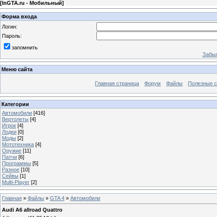
[
InGTA.ru - Мобильный
]
Форма входа
Логин:
Пароль:
запомнить
Забыл
Меню сайта
Главная страница
Форум
Файлы
Полезные 
Категории
Автомобили
[416]
Вертолеты
[4]
Игрок
[4]
Лодки
[0]
Моды
[2]
Мототехника
[4]
Оружие
[11]
Патчи
[6]
Программы
[5]
Разное
[10]
Сейвы
[1]
Multi-Player
[2]
Главная
»
Файлы
»
GTA 4
»
Автомобили
Audi A6 allroad Quattro