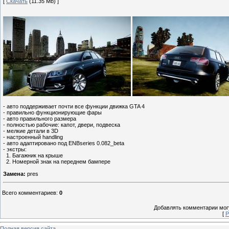
[
Скачать
(11.35 Mb) ]
- авто поддерживает почти все функции движка GTA 4
- правильно функционирующие фары
- авто правильного размера
- полностью рабочие: капот, двери, подвеска
- мелкие детали в 3D
- настроенный handling
- авто адаптировано под ENBseries 0.082_beta
- экстры:
1. Багажник на крыше
2. Номерной знак на переднем бампере
Замена:
pres
Всего комментариев
:
0
Добавлять комментарии могу
[
Р
Полная версия сайта