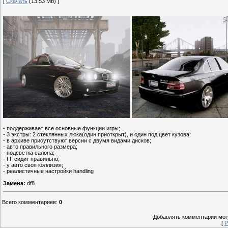
[
Скачать
(13.53 Mb) ]
- поддерживает все основные функции игры;
- 3 экстры: 2 стеклянных люка(один приоткрыт), и один под цвет кузова;
- в архиве присутствуют версии с двумя видами дисков;
- авто правильного размера;
- подсветка салона;
- ГГ сидит правильно;
- у авто своя коллизия;
- реалистичные настройки handling
Замена:
df8
Всего комментариев
:
0
Добавлять комментарии могу
[
Р