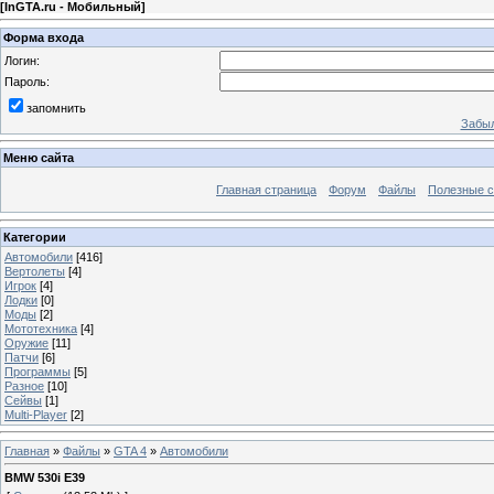
[
InGTA.ru - Мобильный
]
Форма входа
Логин:
Пароль:
запомнить
Забыл
Меню сайта
Главная страница
Форум
Файлы
Полезные 
Категории
Автомобили
[416]
Вертолеты
[4]
Игрок
[4]
Лодки
[0]
Моды
[2]
Мототехника
[4]
Оружие
[11]
Патчи
[6]
Программы
[5]
Разное
[10]
Сейвы
[1]
Multi-Player
[2]
Главная
»
Файлы
»
GTA 4
»
Автомобили
BMW 530i E39