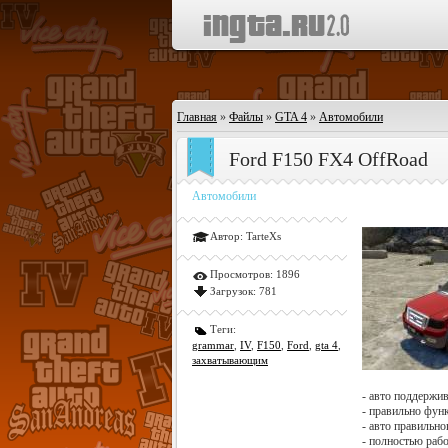
Главная
»
Файлы
»
GTA 4
»
Автомобили
Ford F150 FX4 OffRoad
Автомобили
Автор:
TarteXs
Просмотров:
1896
Загрузок:
781
Теги:
grammar
,
IV
,
F150
,
Ford
,
gta 4
,
захватывающим
- авто поддержи
- правильно фу
- авто правильно
- полностью рабо