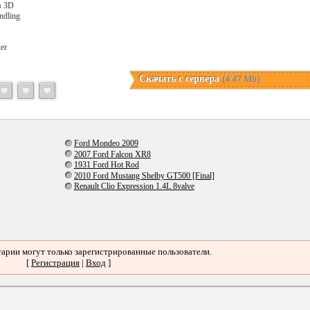
в 3D
ndling
ker
Скачать с сервера
(4.47 Mb)
Ford Mondeo 2009
2007 Ford Falcon XR8
1931 Ford Hot Rod
2010 Ford Mustang Shelby GT500 [Final]
Renault Clio Expression 1.4L 8valve
арии могут только зарегистрированные пользователи.
[
Регистрация
|
Вход
]