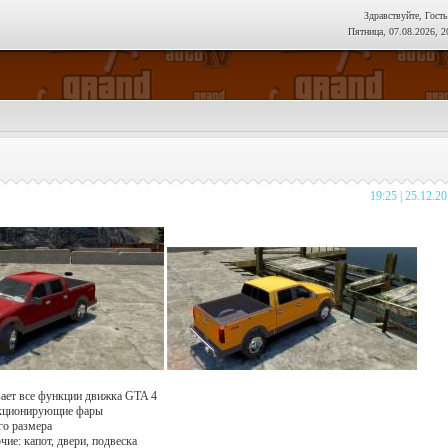
Здравствуйте, Гость
Пятница, 07.08.2026, 2
19:25 | 25.12.2
вает все функции движка GTA 4
нкционирующие фары
го размера
чие: капот, двери, подвеска