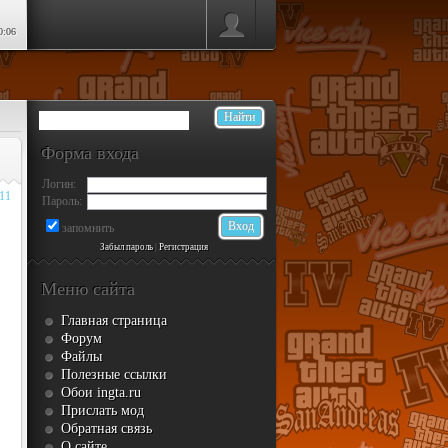
0:06
Форма входа
Логин:
011
Пароль:
запомнить
Забыл пароль
|
Регистрация
Меню сайта
Главная страница
Форум
Файлы
Полезные ссылки
Обои ingta.ru
Прислать мод
Обратная связь
О сайте