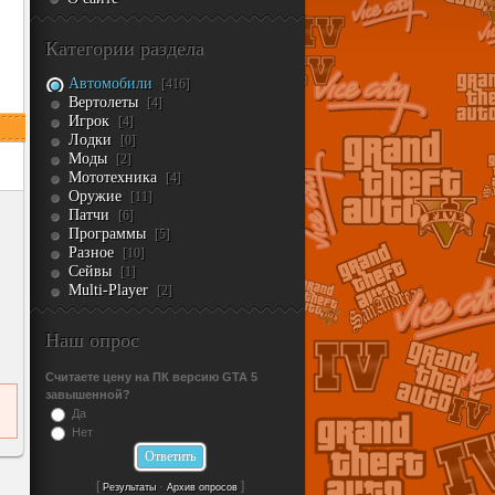
Категории раздела
Автомобили
[416]
Вертолеты
[4]
Игрок
[4]
Лодки
[0]
Моды
[2]
Мототехника
[4]
Оружие
[11]
Патчи
[6]
Программы
[5]
Разное
[10]
Сейвы
[1]
Multi-Player
[2]
Наш опрос
Считаете цену на ПК версию GTA 5
завышенной?
Да
Нет
[
·
]
Результаты
Архив опросов