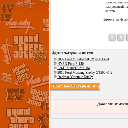
- мелкие детали 
- настроенный ha
- экстры
Замена:
landstal
Другие материалы по теме:
2007 Ford Mondeo Mk.IV v2.0 Final
NYPD Ford F-150
Ford ThunderBird'1964
2010 Ford Mustang Shelby GT500 v1.2
Declasse Yosemite Dually
Всего комментариев: 0
Добавлять коммент