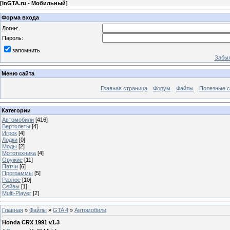
[
InGTA.ru - Мобильный
]
Форма входа
Логин:
Пароль:
запомнить
Забыл
Меню сайта
Главная страница
Форум
Файлы
Полезные 
Категории
Автомобили
[416]
Вертолеты
[4]
Игрок
[4]
Лодки
[0]
Моды
[2]
Мототехника
[4]
Оружие
[11]
Патчи
[6]
Программы
[5]
Разное
[10]
Сейвы
[1]
Multi-Player
[2]
Главная
»
Файлы
»
GTA 4
»
Автомобили
Honda CRX 1991 v1.3