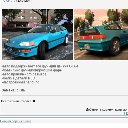
[
Скачать
(1.40 Mb) ]
-авто поддерживает все функции движка GTA 4
-правильно функционирующие фары
-авто правильного размера
-мелкие детали в 3D
-настроенный handling
Замена:
blista
Всего комментариев
:
0
Добавлять комментарии могу
[
Р
Полная версия сайта