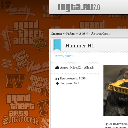
Главная
»
Файлы
»
GTA 4
»
Автомобили
Hummer H1
Автомобили
Автор:
K1real24, Allcash
Просмотров:
1890
Загрузок:
821
-грязь наложена
-авто поддержив