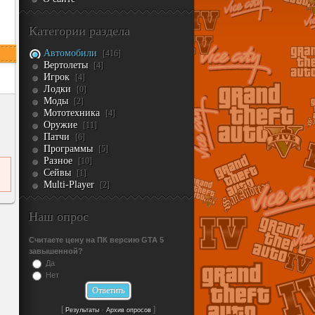
Категории раздела
Автомобили
[416]
Вертолеты
[4]
Игрок
[4]
Лодки
[0]
Моды
[2]
Мототехника
[4]
Оружие
[11]
Патчи
[6]
Программы
[5]
Разное
[10]
Сейвы
[1]
Multi-Player
[2]
Наш опрос
Считаете цену на ПК версию GTA 5
завышенной?
Да
Нет
[
·
]
Результаты
Архив опросов