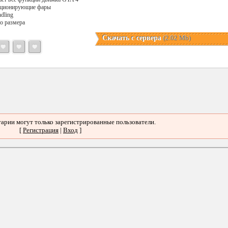
кционирующие фары
dling
го размера
Скачать с сервера
(2.02 Mb)
арии могут только зарегистрированные пользователи.
[
Регистрация
|
Вход
]