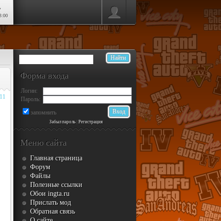
ь
3:00
Форма входа
Логин:
011
Пароль:
запомнить
Забыл пароль
|
Регистрация
Меню сайта
Главная страница
Форум
Файлы
Полезные ссылки
Обои ingta.ru
Прислать мод
Обратная связь
О сайте