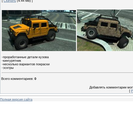
[
Скачать
(4.44 Mb) ]
-проработанные детали кузова
-кингурятник
-несколько вариантов покраски
-эсктры
Всего комментариев
:
0
Добавлять комментарии могу
[
Р
Полная версия сайта