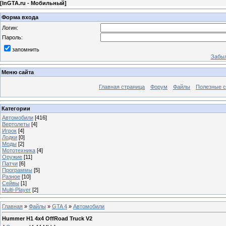
[
InGTA.ru - Мобильный
]
Форма входа
Логин:
Пароль:
запомнить
Забыл
Меню сайта
Главная страница
Форум
Файлы
Полезные 
Категории
Автомобили
[416]
Вертолеты
[4]
Игрок
[4]
Лодки
[0]
Моды
[2]
Мототехника
[4]
Оружие
[11]
Патчи
[6]
Программы
[5]
Разное
[10]
Сейвы
[1]
Multi-Player
[2]
Главная
»
Файлы
»
GTA 4
»
Автомобили
Hummer H1 4x4 OffRoad Truck V2