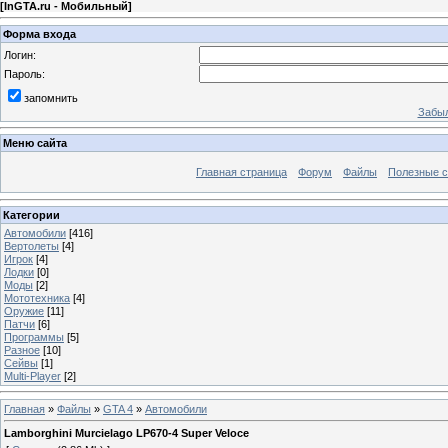
[
InGTA.ru - Мобильный
]
Форма входа
Логин:
Пароль:
запомнить
Забыл
Меню сайта
Главная страница
Форум
Файлы
Полезные 
Категории
Автомобили
[416]
Вертолеты
[4]
Игрок
[4]
Лодки
[0]
Моды
[2]
Мототехника
[4]
Оружие
[11]
Патчи
[6]
Программы
[5]
Разное
[10]
Сейвы
[1]
Multi-Player
[2]
Главная
»
Файлы
»
GTA 4
»
Автомобили
Lamborghini Murcielago LP670-4 Super Veloce