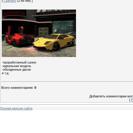
[
Скачать
(2.86 Mb) ]
-проработанный салон
-идеальная модель
-оболденные диски
и т.д.
Всего комментариев
:
0
Добавлять комментарии могу
[
Р
Полная версия сайта