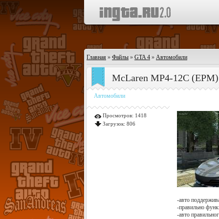
Главная
»
Файлы
»
GTA 4
»
Автомобили
McLaren MP4-12C (EPM)
Автомобили
Просмотров:
1418
Загрузок:
806
-авто поддержив
-правильно фун
-авто правильно