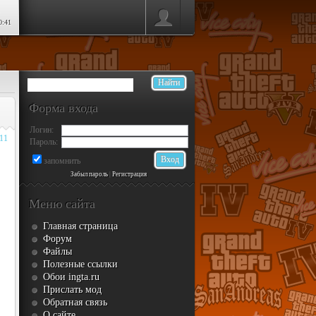
0:41
Форма входа
Логин:
011
Пароль:
запомнить
Забыл пароль
|
Регистрация
Меню сайта
Главная страница
Форум
Файлы
Полезные ссылки
Обои ingta.ru
Прислать мод
Обратная связь
О сайте