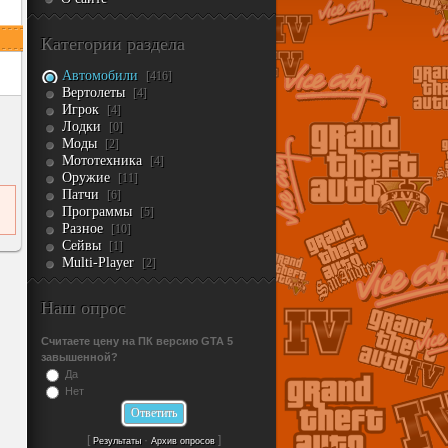
Категории раздела
Автомобили
[416]
Вертолеты
[4]
Игрок
[4]
Лодки
[0]
Моды
[2]
Мототехника
[4]
Оружие
[11]
Патчи
[6]
Программы
[5]
Разное
[10]
Сейвы
[1]
Multi-Player
[2]
Наш опрос
Считаете цену на ПК версию GTA 5
завышенной?
Да
Нет
[
·
]
Результаты
Архив опросов