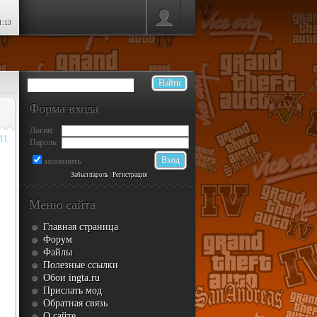
1:13
Форма входа
Логин:
011
Пароль:
запомнить
Забыл пароль
|
Регистрация
Меню сайта
Главная страница
Форум
Файлы
Полезные ссылки
Обои ingta.ru
Прислать мод
Обратная связь
О сайте