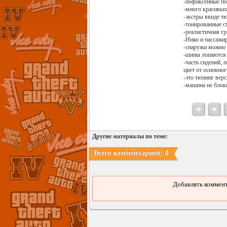
-пофиксенные п
-много красивых 
-экстры ввиде т
-тонированные с
-реалистичная гр
-Нико и пассажир
-снаружи можно 
-шины лопаются 
-часть сидений,
цвет от основног
-это тюнинг верс
-машина не блок
Другие материалы по теме:
Всего комментариев: 0
Добавлять коммент