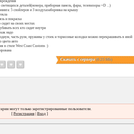
овреждения
светящихся деталей(номера, приборная панель, фары, телевизоры =D ...)
юнинга: 5 спойлеров и 3 воздухазаборника на крышу
текла
язь и покраска
 сидят на своих местах
убивать всех кто сидит внутри
как надо
 подиум, часть руля, пружины у стоек и тормозные колодки можно перекрашивать в иной
о цвета авто
ия в стиле West Coast Customs :)
ирована
Скачать с сервера
(6.25 Mb)
арии могут только зарегистрированные пользователи.
[
Регистрация
|
Вход
]