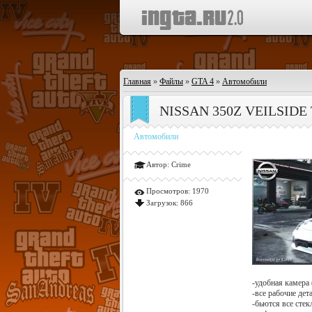
Главная
»
Файлы
»
GTA 4
»
Автомобили
NISSAN 350Z VEILSIDE
Автомобили
Автор:
Crime
Просмотров:
1970
Загрузок:
866
-удобная камера 
-все рабочие дет
-бьются все стек