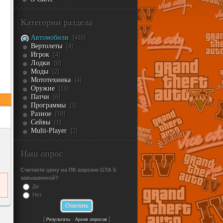
Категории раздела
Автомобили
[416]
Вертолеты
[4]
Игрок
[4]
Лодки
[0]
Моды
[2]
Мототехника
[4]
Оружие
[11]
Патчи
[6]
Программы
[5]
Разное
[10]
Сейвы
[1]
Multi-Player
[2]
Наш опрос
Считаете цену на ПК версию GTA 5
завышенной?
Да
Нет
[
·
]
Результаты
Архив опросов