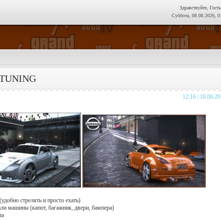
Здравствуйте, Гость
Суббота, 08.08.2026, 0
 TUNING
12:16 | 18.06.2
(удобно стрелять и просто ехать)
али машины (капот, багажник, двери, бампера)
ла