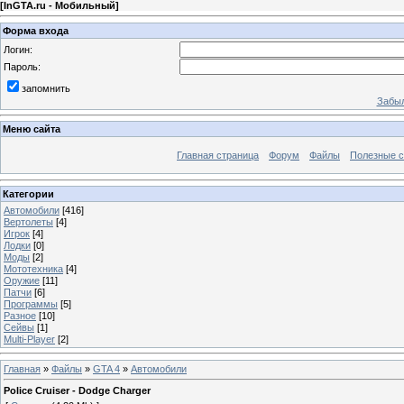
[
InGTA.ru - Мобильный
]
Форма входа
Логин:
Пароль:
запомнить
Забыл
Меню сайта
Главная страница
Форум
Файлы
Полезные 
Категории
Автомобили
[416]
Вертолеты
[4]
Игрок
[4]
Лодки
[0]
Моды
[2]
Мототехника
[4]
Оружие
[11]
Патчи
[6]
Программы
[5]
Разное
[10]
Сейвы
[1]
Multi-Player
[2]
Главная
»
Файлы
»
GTA 4
»
Автомобили
Police Cruiser - Dodge Charger