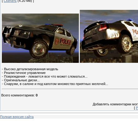
[
Скачать
(4.20 Mb) ]
- Высоко детализированная модель
- Реалистичное управление
- Повреждения - ломается все что может сломаться...
- Оригинальные диски...
- Снаружи, в салоне и под капотом множество приятных мелочей...
Всего комментариев
:
0
Добавлять комментарии могу
[
Р
Полная версия сайта