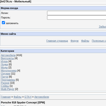
[
InGTA.ru - Мобильный
]
Форма входа
Логин:
Пароль:
запомнить
Забыл
Меню сайта
Главная страница
Форум
Файлы
Полезные 
Категории
Автомобили
[416]
Вертолеты
[4]
Игрок
[4]
Лодки
[0]
Моды
[2]
Мототехника
[4]
Оружие
[11]
Патчи
[6]
Программы
[5]
Разное
[10]
Сейвы
[1]
Multi-Player
[2]
Главная
»
Файлы
»
GTA 4
»
Автомобили
Porsche 918 Spyder Concept [EPM]