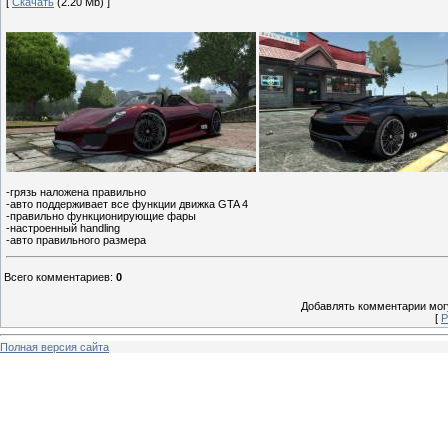
[
Скачать
(2.20 Mb) ]
-грязь наложена правильно
-авто поддерживает все функции движка GTA 4
-правильно функционирующие фары
-настроенный handling
-авто правильного размера
Всего комментариев
:
0
Добавлять комментарии могу
[
Р
Полная версия сайта