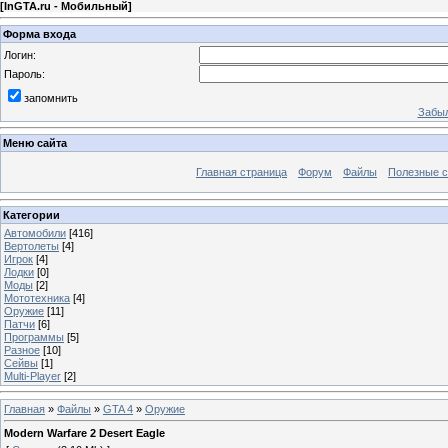
[
InGTA.ru - Мобильный
]
Форма входа
Логин:
Пароль:
запомнить
Забыл
Меню сайта
Главная страница
Форум
Файлы
Полезные 
Категории
Автомобили
[416]
Вертолеты
[4]
Игрок
[4]
Лодки
[0]
Моды
[2]
Мототехника
[4]
Оружие
[11]
Патчи
[6]
Программы
[5]
Разное
[10]
Сейвы
[1]
Multi-Player
[2]
Главная
»
Файлы
»
GTA 4
»
Оружие
Modern Warfare 2 Desert Eagle