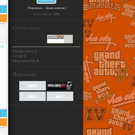
[
·
]
Результаты
Архив опросов
Всего ответов:
1799
Статистика
011
Онлайн всего:
1
Гостей:
1
Пользователей:
0
Партнеры