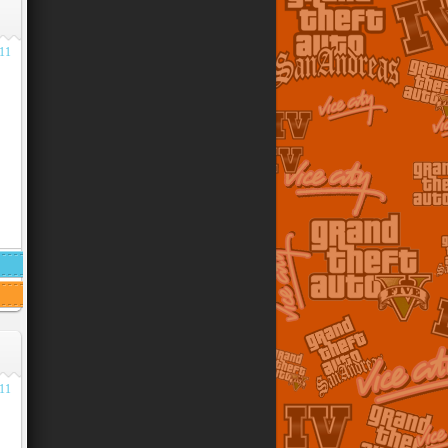
011
011