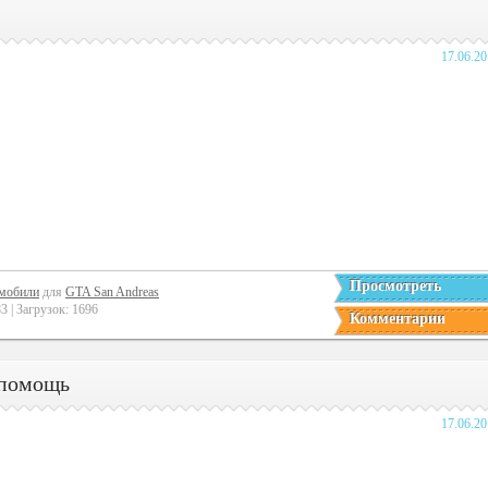
17.06.2
Просмотреть
мобили
для
GTA San Andreas
 | Загрузок: 1696
Комментарии
 помощь
17.06.2