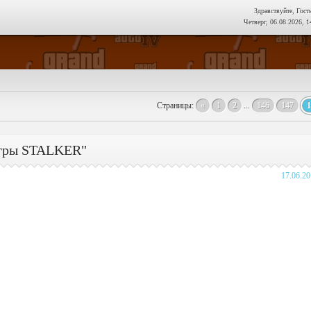
Здравствуйте, Гост
Четверг, 06.08.2026, 1
Страницы
:
«
1
2
...
146
147
1
игры STALKER"
17.06.2