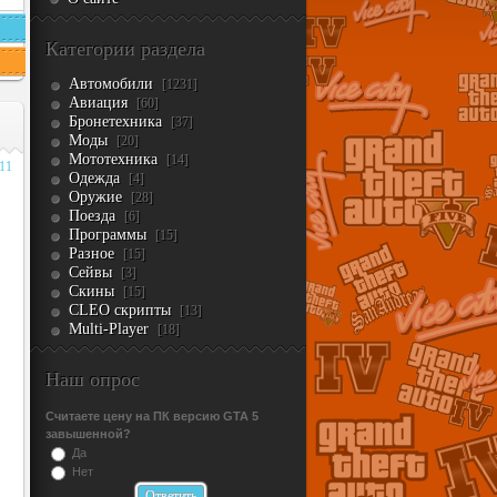
Категории раздела
Автомобили
[1231]
Авиация
[60]
Бронетехника
[37]
Моды
[20]
Мототехника
[14]
011
Одежда
[4]
Оружие
[28]
Поезда
[6]
Программы
[15]
Разное
[15]
Сейвы
[3]
Скины
[15]
CLEO скрипты
[13]
Multi-Player
[18]
Наш опрос
Считаете цену на ПК версию GTA 5
завышенной?
Да
Нет