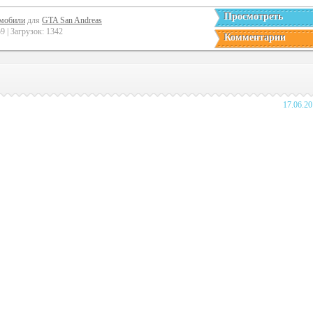
Просмотреть
мобили
для
GTA San Andreas
 | Загрузок: 1342
Комментарии
17.06.2