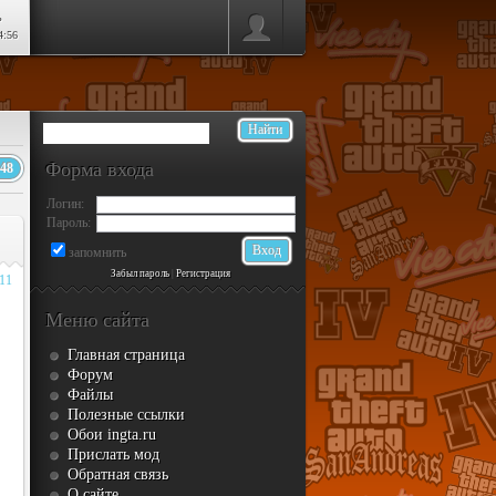
ь
4:56
Форма входа
48
Логин:
Пароль:
запомнить
Забыл пароль
|
Регистрация
011
Меню сайта
Главная страница
Форум
Файлы
Полезные ссылки
Обои ingta.ru
Прислать мод
Обратная связь
О сайте