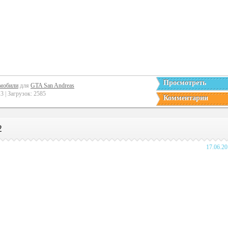
Просмотреть
мобили
для
GTA San Andreas
 | Загрузок: 2585
Комментарии
2
17.06.2