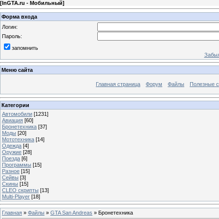
[
InGTA.ru - Мобильный
]
Форма входа
Логин:
Пароль:
запомнить
Забыл
Меню сайта
Главная страница
Форум
Файлы
Полезные 
Категории
Автомобили
[1231]
Авиация
[60]
Бронетехника
[37]
Моды
[20]
Мототехника
[14]
Одежда
[4]
Оружие
[28]
Поезда
[6]
Программы
[15]
Разное
[15]
Сейвы
[3]
Скины
[15]
CLEO скрипты
[13]
Multi-Player
[18]
Главная
»
Файлы
»
GTA San Andreas
» Бронетехника