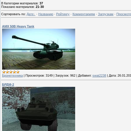
В Категории материалов
:
37
Показано материалов
:
21-30
Сортировать по
:
Дате
·
Названию
·
Рейтингу
·
Комментариям
·
Загрузкам
·
Просмот
AMX 50B Heavy Tank
Бронетехника
|
Просмотров:
3149
|
Загрузок:
962
|
Добавил:
swat2238
|
Дата:
26.01.20
БРДМ-2