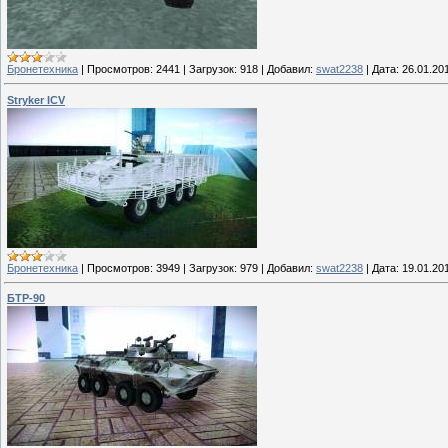
Бронетехника
|
Просмотров:
2441
|
Загрузок:
918
|
Добавил:
swat2238
|
Дата:
26.01.20
Stryker ICV
Бронетехника
|
Просмотров:
3949
|
Загрузок:
979
|
Добавил:
swat2238
|
Дата:
19.01.20
БТР-90