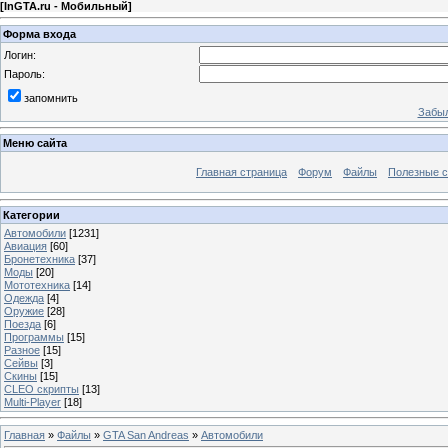
[
InGTA.ru - Мобильный
]
Форма входа
Логин:
Пароль:
запомнить
Забыл
Меню сайта
Главная страница
Форум
Файлы
Полезные 
Категории
Автомобили
[1231]
Авиация
[60]
Бронетехника
[37]
Моды
[20]
Мототехника
[14]
Одежда
[4]
Оружие
[28]
Поезда
[6]
Программы
[15]
Разное
[15]
Сейвы
[3]
Скины
[15]
CLEO скрипты
[13]
Multi-Player
[18]
Главная
»
Файлы
»
GTA San Andreas
»
Автомобили