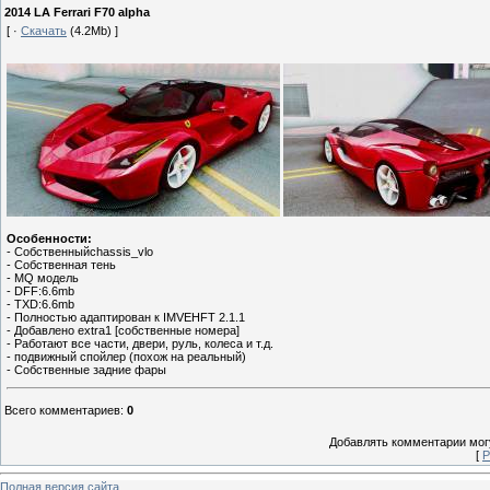
2014 LA Ferrari F70 alpha
[ ·
Скачать
(4.2Mb) ]
Особенности:
- Собственныйchassis_vlo
- Собственная тень
- MQ модель
- DFF:6.6mb
- TXD:6.6mb
- Полностью адаптирован к IMVEHFT 2.1.1
- Добавлено extra1 [собственные номера]
- Работают все части, двери, руль, колеса и т.д.
- подвижный спойлер (похож на реальный)
- Собственные задние фары
Всего комментариев
:
0
Добавлять комментарии могу
[
Р
Полная версия сайта