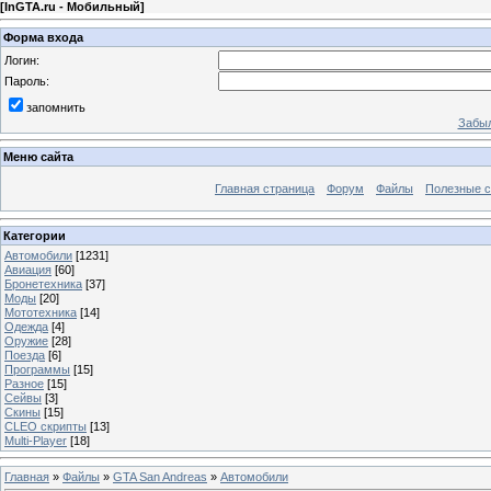
[
InGTA.ru - Мобильный
]
Форма входа
Логин:
Пароль:
запомнить
Забыл
Меню сайта
Главная страница
Форум
Файлы
Полезные 
Категории
Автомобили
[1231]
Авиация
[60]
Бронетехника
[37]
Моды
[20]
Мототехника
[14]
Одежда
[4]
Оружие
[28]
Поезда
[6]
Программы
[15]
Разное
[15]
Сейвы
[3]
Скины
[15]
CLEO скрипты
[13]
Multi-Player
[18]
Главная
»
Файлы
»
GTA San Andreas
»
Автомобили