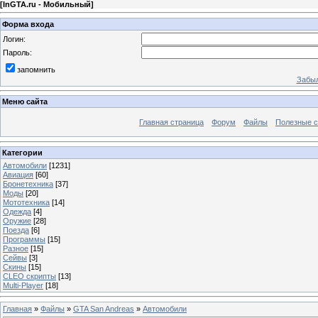
[
InGTA.ru - Мобильный
]
Форма входа
Логин:
Пароль:
запомнить
Забыл
Меню сайта
Главная страница
Форум
Файлы
Полезные 
Категории
Автомобили
[1231]
Авиация
[60]
Бронетехника
[37]
Моды
[20]
Мототехника
[14]
Одежда
[4]
Оружие
[28]
Поезда
[6]
Программы
[15]
Разное
[15]
Сейвы
[3]
Скины
[15]
CLEO скрипты
[13]
Multi-Player
[18]
Главная
»
Файлы
»
GTA San Andreas
»
Автомобили