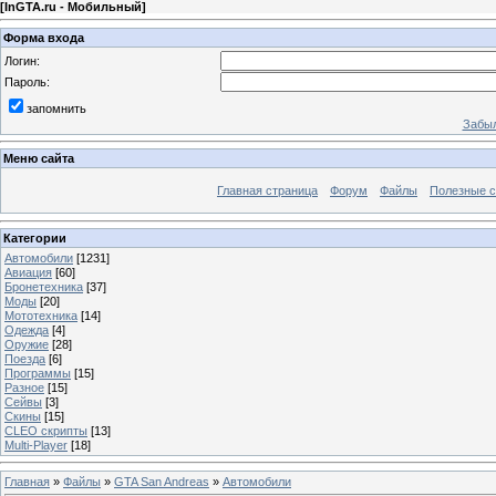
[
InGTA.ru - Мобильный
]
Форма входа
Логин:
Пароль:
запомнить
Забыл
Меню сайта
Главная страница
Форум
Файлы
Полезные 
Категории
Автомобили
[1231]
Авиация
[60]
Бронетехника
[37]
Моды
[20]
Мототехника
[14]
Одежда
[4]
Оружие
[28]
Поезда
[6]
Программы
[15]
Разное
[15]
Сейвы
[3]
Скины
[15]
CLEO скрипты
[13]
Multi-Player
[18]
Главная
»
Файлы
»
GTA San Andreas
»
Автомобили