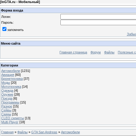
[
InGTA.ru - Мобильный
]
Форма входа
Логин:
Пароль:
запомнить
Забыл
Меню сайта
Главная страница
Форум
Файлы
Полезные 
Категории
Автомобили
[1231]
Авиация
[60]
Бронетехника
[37]
Моды
[20]
Мототехника
[14]
Одежда
[4]
Оружие
[28]
Поезда
[6]
Программы
[15]
Разное
[15]
Сейвы
[3]
Скины
[15]
CLEO скрипты
[13]
Multi-Player
[18]
Главная
»
Файлы
»
GTA San Andreas
»
Автомобили