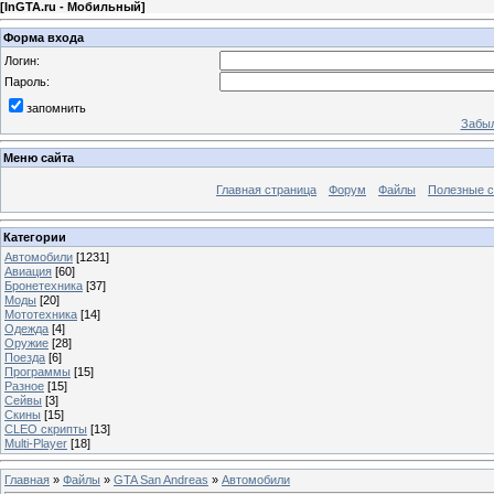
[
InGTA.ru - Мобильный
]
Форма входа
Логин:
Пароль:
запомнить
Забыл
Меню сайта
Главная страница
Форум
Файлы
Полезные 
Категории
Автомобили
[1231]
Авиация
[60]
Бронетехника
[37]
Моды
[20]
Мототехника
[14]
Одежда
[4]
Оружие
[28]
Поезда
[6]
Программы
[15]
Разное
[15]
Сейвы
[3]
Скины
[15]
CLEO скрипты
[13]
Multi-Player
[18]
Главная
»
Файлы
»
GTA San Andreas
»
Автомобили