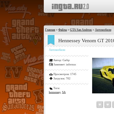
Главная
»
Файлы
»
GTA San Andreas
»
Автомобили
Hennessey Venom GT 2010
Автомобили
Автор:
Carbp
Заменяет:
infernus
Просмотров:
1745
Загрузок:
702
Теги:
hennessey
,
SA