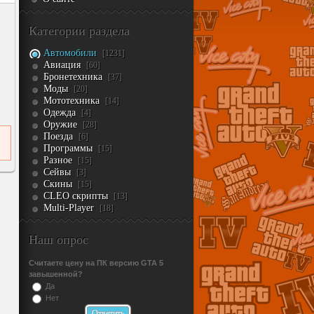
Категории раздела
Автомобили
[1231]
Авиация
[60]
Бронетехника
[37]
Моды
[20]
Мототехника
[14]
Одежда
[4]
Оружие
[28]
Поезда
[6]
Программы
[15]
Разное
[15]
Сейвы
[3]
Скины
[15]
CLEO скрипты
[13]
Multi-Player
[18]
Наш опрос
Считаете цену на ПК версию GTA 5
завышенной?
Да
Нет