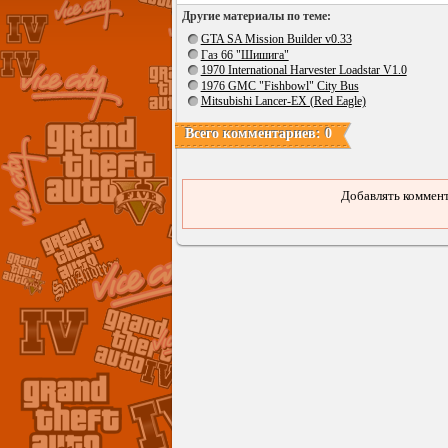
Другие материалы по теме:
GTA SA Mission Builder v0.33
Газ 66 "Шишига"
1970 International Harvester Loadstar V1.0
1976 GMC "Fishbowl" City Bus
Mitsubishi Lancer-EX (Red Eagle)
Всего комментариев: 0
Добавлять коммент