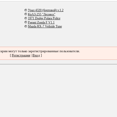
Урал 4320 (бортовой) v.1.2
КрАЗ-255 "Лесовоз"
1971 Dodge Polara Police
Pagani Zonda F V1.1
Mazda RX-7 Veilside Tune
арии могут только зарегистрированные пользователи.
[
Регистрация
|
Вход
]