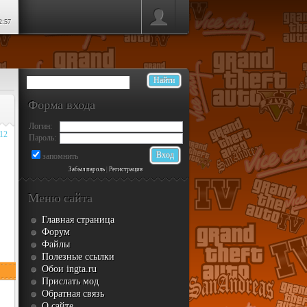
2:57
Форма входа
Логин:
012
Пароль:
запомнить
Забыл пароль
|
Регистрация
Меню сайта
Главная страница
Форум
Файлы
Полезные ссылки
Обои ingta.ru
Прислать мод
Обратная связь
О сайте