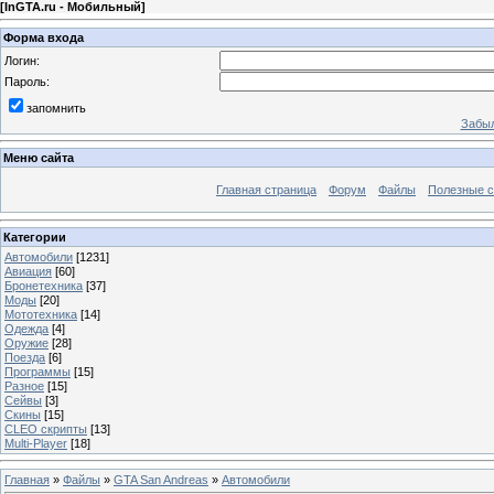
[
InGTA.ru - Мобильный
]
Форма входа
Логин:
Пароль:
запомнить
Забыл
Меню сайта
Главная страница
Форум
Файлы
Полезные 
Категории
Автомобили
[1231]
Авиация
[60]
Бронетехника
[37]
Моды
[20]
Мототехника
[14]
Одежда
[4]
Оружие
[28]
Поезда
[6]
Программы
[15]
Разное
[15]
Сейвы
[3]
Скины
[15]
CLEO скрипты
[13]
Multi-Player
[18]
Главная
»
Файлы
»
GTA San Andreas
»
Автомобили