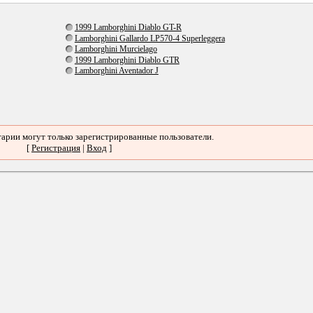
1999 Lamborghini Diablo GT-R
Lamborghini Gallardo LP570-4 Superleggera
Lamborghini Murcielago
1999 Lamborghini Diablo GTR
Lamborghini Aventador J
арии могут только зарегистрированные пользователи.
[
Регистрация
|
Вход
]