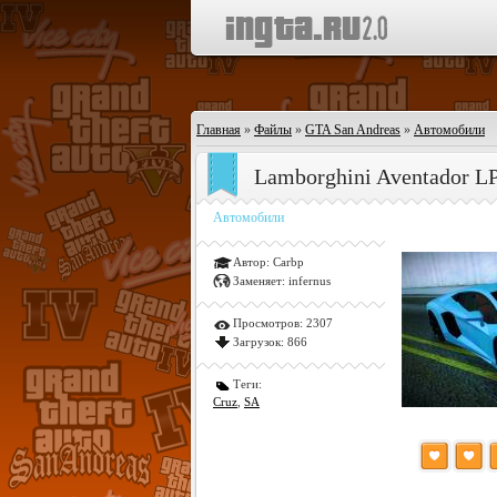
Главная
»
Файлы
»
GTA San Andreas
»
Автомобили
Lamborghini Aventador LP
Автомобили
Автор:
Carbp
Заменяет:
infernus
Просмотров:
2307
Загрузок:
866
Теги:
Cruz
,
SA