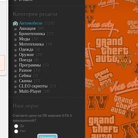
Категории раздела
Автомобили
[1231]
Авиация
[60]
Бронетехника
[37]
Моды
[20]
Мототехника
[14]
Одежда
[4]
Оружие
[28]
Поезда
[6]
Программы
[15]
Разное
[15]
Сейвы
[3]
Скины
[15]
CLEO скрипты
[13]
Multi-Player
[18]
Наш опрос
Считаете цену на ПК версию GTA 5
завышенной?
Да
Нет