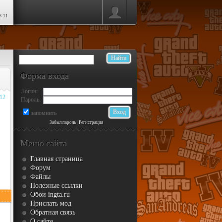
8:11
Форма входа
Логин:
012
Пароль:
запомнить
Забыл пароль
|
Регистрация
Меню сайта
Главная страница
Форум
Файлы
Полезные ссылки
Обои ingta.ru
Прислать мод
Обратная связь
О сайте