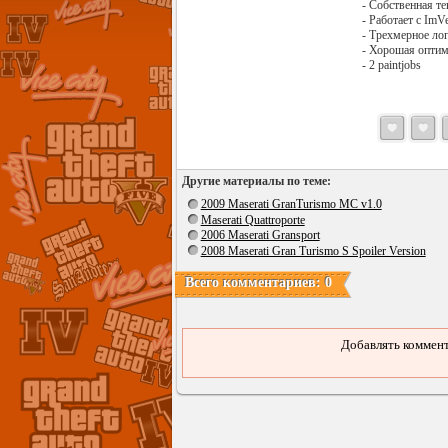
- Собственная те
- Работает с ImV
- Трехмерное ло
- Хорошая опти
- 2 paintjobs
Другие материалы по теме:
2009 Maserati GranTurismo MC v1.0
Maserati Quattroporte
2006 Maserati Gransport
2008 Maserati Gran Turismo S Spoiler Version
Всего комментариев: 0
Добавлять коммент