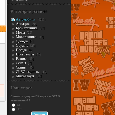
Категории раздела
Автомобили
[1231]
Авиация
[60]
Бронетехника
[37]
Моды
[20]
Мототехника
[14]
Одежда
[4]
Оружие
[28]
Поезда
[6]
Программы
[15]
Разное
[15]
Сейвы
[3]
Скины
[15]
CLEO скрипты
[13]
Multi-Player
[18]
Наш опрос
Считаете цену на ПК версию GTA 5
завышенной?
Да
Нет