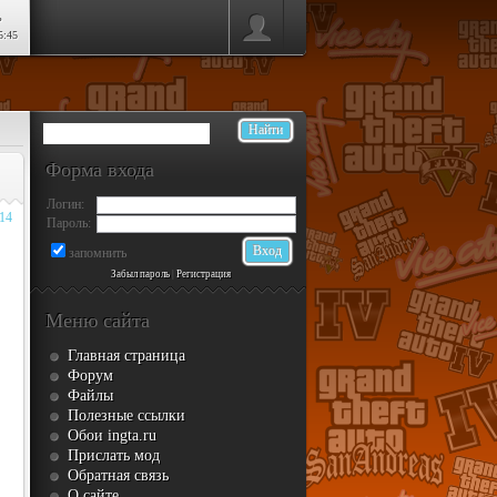
ь
5:45
Форма входа
Логин:
014
Пароль:
запомнить
Забыл пароль
|
Регистрация
Меню сайта
Главная страница
Форум
Файлы
Полезные ссылки
Обои ingta.ru
Прислать мод
Обратная связь
О сайте