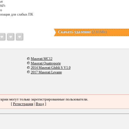
ьн
ehFt
го
мизация для слабых ПК
Скачать удаленно
(2.61Mb)
Maserati MC12
Maserati Quattroporte
2014 Maserati Ghibli S V1.0
2017 Maserati Levante
арии могут только зарегистрированные пользователи.
[
Регистрация
|
Вход
]