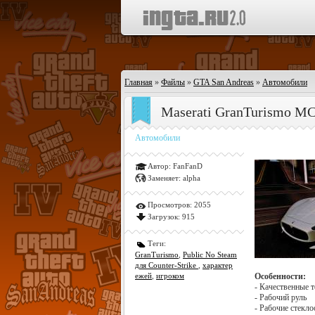
Главная
»
Файлы
»
GTA San Andreas
»
Автомобили
Maserati GranTurismo MC
Автомобили
Автор:
FanFanD
Заменяет:
alpha
Просмотров:
2055
Загрузок:
915
Теги:
GranTurismo
,
Public No Steam
для Counter-Strike
,
характер
ежей
,
игроком
Особенности:
- Качественные 
- Рабочий руль
- Рабочие стекл