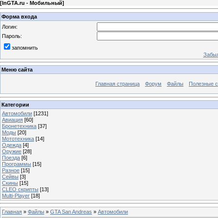
[
InGTA.ru - Мобильный
]
Форма входа
Логин:
Пароль:
запомнить
Забыл
Меню сайта
Главная страница
Форум
Файлы
Полезные 
Категории
Автомобили
[1231]
Авиация
[60]
Бронетехника
[37]
Моды
[20]
Мототехника
[14]
Одежда
[4]
Оружие
[28]
Поезда
[6]
Программы
[15]
Разное
[15]
Сейвы
[3]
Скины
[15]
CLEO скрипты
[13]
Multi-Player
[18]
Главная
»
Файлы
»
GTA San Andreas
»
Автомобили