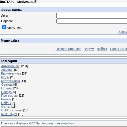
[
InGTA.ru - Мобильный
]
Форма входа
Логин:
Пароль:
запомнить
Забыл
Меню сайта
Главная страница
Форум
Файлы
Полезные 
Категории
Автомобили
[1231]
Авиация
[60]
Бронетехника
[37]
Моды
[20]
Мототехника
[14]
Одежда
[4]
Оружие
[28]
Поезда
[6]
Программы
[15]
Разное
[15]
Сейвы
[3]
Скины
[15]
CLEO скрипты
[13]
Multi-Player
[18]
Главная
»
Файлы
»
GTA San Andreas
»
Автомобили