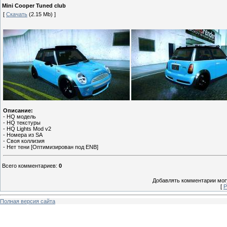
Mini Cooper Tuned club
[
Скачать
(2.15 Mb) ]
Описание:
- HQ модель
- HQ текстуры
- HQ Lights Mod v2
- Номера из SA
- Своя коллизия
- Нет тени [Оптимизирован под ENB]
Всего комментариев
:
0
Добавлять комментарии могу
[
Р
Полная версия сайта