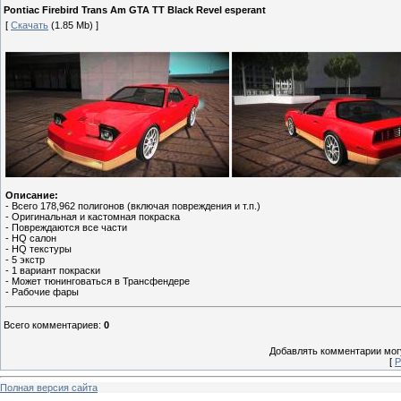
Pontiac Firebird Trans Am GTA TT Black Revel esperant
[
Скачать
(1.85 Mb) ]
Описание:
- Всего 178,962 полигонов (включая повреждения и т.п.)
- Оригинальная и кастомная покраска
- Повреждаются все части
- HQ салон
- HQ текстуры
- 5 экстр
- 1 вариант покраски
- Может тюнинговаться в Трансфендере
- Рабочие фары
Всего комментариев
:
0
Добавлять комментарии могу
[
Р
Полная версия сайта