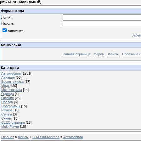
[
InGTA.ru - Мобильный
]
Форма входа
Логин:
Пароль:
запомнить
Забыл
Меню сайта
Главная страница
Форум
Файлы
Полезные 
Категории
Автомобили
[1231]
Авиация
[60]
Бронетехника
[37]
Моды
[20]
Мототехника
[14]
Одежда
[4]
Оружие
[28]
Поезда
[6]
Программы
[15]
Разное
[15]
Сейвы
[3]
Скины
[15]
CLEO скрипты
[13]
Multi-Player
[18]
Главная
»
Файлы
»
GTA San Andreas
»
Автомобили