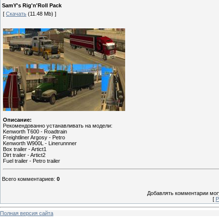
SamY's Rig'n'Roll Pack
[
Скачать
(11.48 Mb) ]
Описание:
Рекомендованно устанавливать на модели:
Kenworth T600 - Roadtrain
Freightliner Argosy - Petro
Kenworth W900L - Linerunnner
Box trailer - Artict1
Dirt trailer - Artict2
Fuel trailer - Petro trailer
Всего комментариев
:
0
Добавлять комментарии могу
[
Р
Полная версия сайта