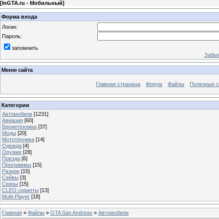
[
InGTA.ru - Мобильный
]
Форма входа
Логин:
Пароль:
запомнить
Забыл
Меню сайта
Главная страница
Форум
Файлы
Полезные 
Категории
Автомобили
[1231]
Авиация
[60]
Бронетехника
[37]
Моды
[20]
Мототехника
[14]
Одежда
[4]
Оружие
[28]
Поезда
[6]
Программы
[15]
Разное
[15]
Сейвы
[3]
Скины
[15]
CLEO скрипты
[13]
Multi-Player
[18]
Главная
»
Файлы
»
GTA San Andreas
»
Автомобили