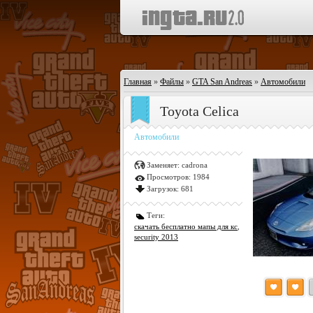
Главная
»
Файлы
»
GTA San Andreas
»
Автомобили
Toyota Celica
Автомобили
Заменяет:
cadrona
Просмотров:
1984
Загрузок:
681
Теги:
скачать бесплатно мапы для кс
,
security 2013