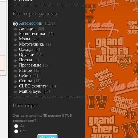
Категории раздела
Автомобили
[1231]
Авиация
[60]
Бронетехника
[37]
Моды
[20]
Мототехника
[14]
Одежда
[4]
Оружие
[28]
Поезда
[6]
Программы
[15]
Разное
[15]
Сейвы
[3]
Скины
[15]
CLEO скрипты
[13]
Multi-Player
[18]
Наш опрос
Считаете цену на ПК версию GTA 5
завышенной?
Да
Нет