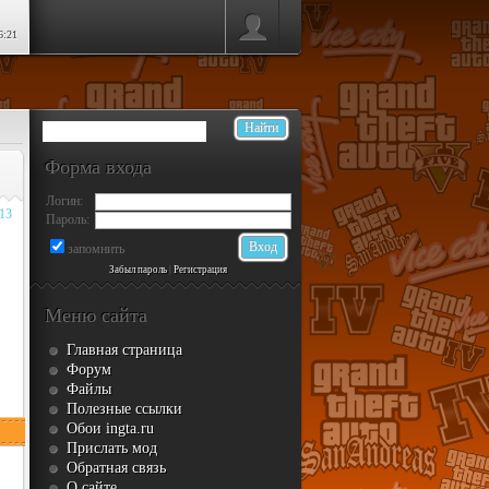
6:21
Форма входа
Логин:
013
Пароль:
запомнить
Забыл пароль
|
Регистрация
Меню сайта
Главная страница
Форум
Файлы
Полезные ссылки
Обои ingta.ru
Прислать мод
Обратная связь
О сайте