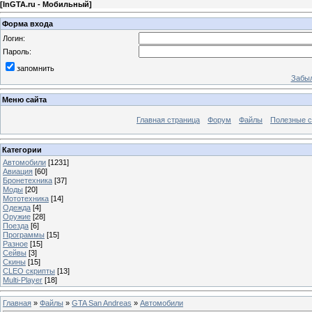
[
InGTA.ru - Мобильный
]
Форма входа
Логин:
Пароль:
запомнить
Забыл
Меню сайта
Главная страница
Форум
Файлы
Полезные 
Категории
Автомобили
[1231]
Авиация
[60]
Бронетехника
[37]
Моды
[20]
Мототехника
[14]
Одежда
[4]
Оружие
[28]
Поезда
[6]
Программы
[15]
Разное
[15]
Сейвы
[3]
Скины
[15]
CLEO скрипты
[13]
Multi-Player
[18]
Главная
»
Файлы
»
GTA San Andreas
»
Автомобили