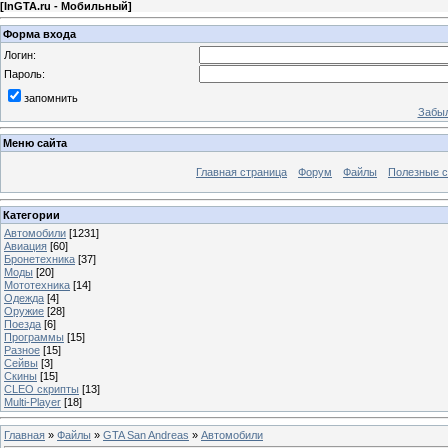
[
InGTA.ru - Мобильный
]
Форма входа
Логин:
Пароль:
запомнить
Забыл
Меню сайта
Главная страница
Форум
Файлы
Полезные 
Категории
Автомобили
[1231]
Авиация
[60]
Бронетехника
[37]
Моды
[20]
Мототехника
[14]
Одежда
[4]
Оружие
[28]
Поезда
[6]
Программы
[15]
Разное
[15]
Сейвы
[3]
Скины
[15]
CLEO скрипты
[13]
Multi-Player
[18]
Главная
»
Файлы
»
GTA San Andreas
»
Автомобили