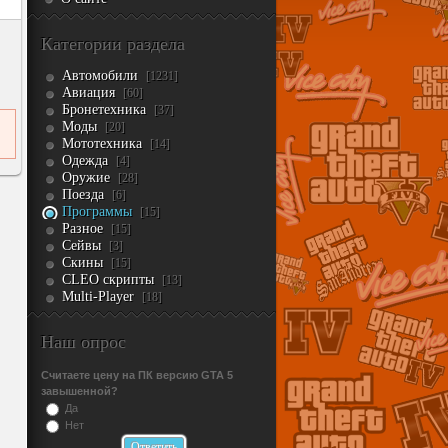
Категории раздела
Автомобили
[1231]
Авиация
[60]
Бронетехника
[37]
Моды
[20]
Мототехника
[14]
Одежда
[4]
Оружие
[28]
Поезда
[6]
Программы
[15]
Разное
[15]
Сейвы
[3]
Скины
[15]
CLEO скрипты
[13]
Multi-Player
[18]
Наш опрос
Считаете цену на ПК версию GTA 5
завышенной?
Да
Нет