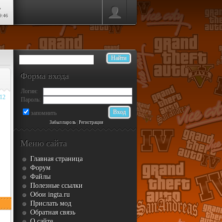
ь
9:46
Форма входа
Логин:
012
Пароль:
запомнить
Забыл пароль
|
Регистрация
Меню сайта
Главная страница
Форум
Файлы
Полезные ссылки
Обои ingta.ru
Прислать мод
Обратная связь
О сайте