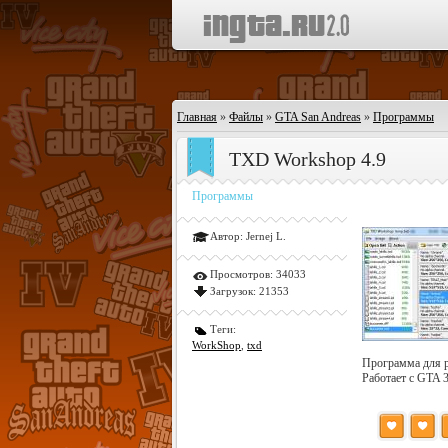
Главная
»
Файлы
»
GTA San Andreas
»
Программы
TXD Workshop 4.9
Программы
Автор:
Jernej L.
Просмотров:
34033
Загрузок:
21353
Теги:
WorkShop
,
txd
Программа для р
Работает с GTA 3