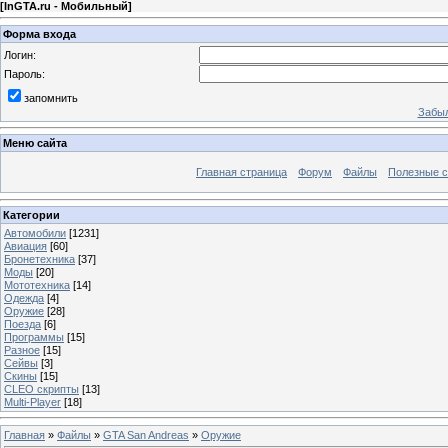
[
InGTA.ru - Мобильный
]
Форма входа
Логин:
Пароль:
запомнить
Забыл
Меню сайта
Главная страница
Форум
Файлы
Полезные 
Категории
Автомобили
[1231]
Авиация
[60]
Бронетехника
[37]
Моды
[20]
Мототехника
[14]
Одежда
[4]
Оружие
[28]
Поезда
[6]
Программы
[15]
Разное
[15]
Сейвы
[3]
Скины
[15]
CLEO скрипты
[13]
Multi-Player
[18]
Главная
»
Файлы
»
GTA San Andreas
»
Оружие