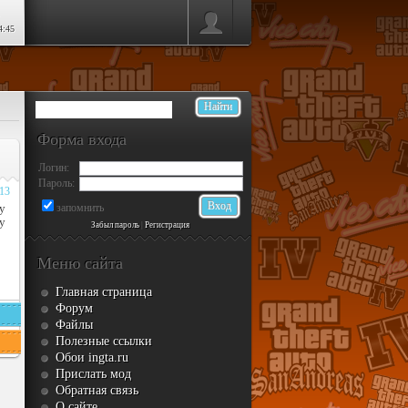
4:45
Форма входа
Логин:
Пароль:
013
у
запомнить
y
Забыл пароль
|
Регистрация
Меню сайта
Главная страница
Форум
Файлы
Полезные ссылки
Обои ingta.ru
Прислать мод
Обратная связь
О сайте