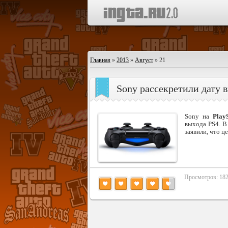
Главная
»
2013
»
Август
»
21
Sony рассекретили дату в
Sony на
Play
выхода PS4. В
заявили, что ц
Просмотров: 18