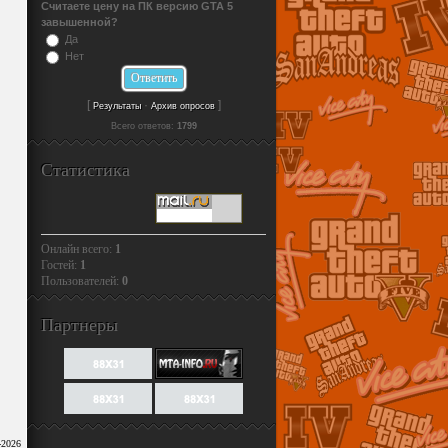
Считаете цену на ПК версию GTA 5
завышенной?
Да
Нет
[
·
]
Результаты
Архив опросов
Всего ответов:
1799
Статистика
Онлайн всего:
1
Гостей:
1
Пользователей:
0
Партнеры
-2026