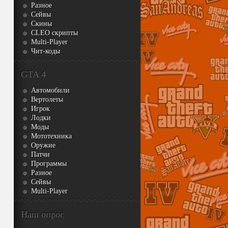
Разное
Сейвы
Скины
CLEO скрипты
Multi-Player
Чит-коды
GTA 4
Автомобили
Вертолеты
Игрок
Лодки
Моды
Мототехника
Оружие
Патчи
Программы
Разное
Сейвы
Multi-Player
Наш опрос