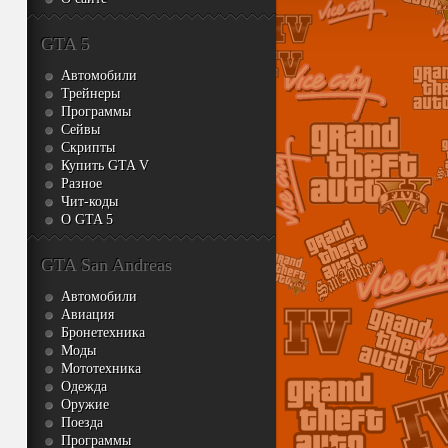
GTA 5
Автомобили
Трейнеры
Программы
Сейвы
Скрипты
Купить GTA V
Разное
Чит-коды
О GTA 5
GTA San Andreas
Автомобили
Авиация
Бронетехника
Моды
Мототехника
Одежда
Оружие
Поезда
Программы