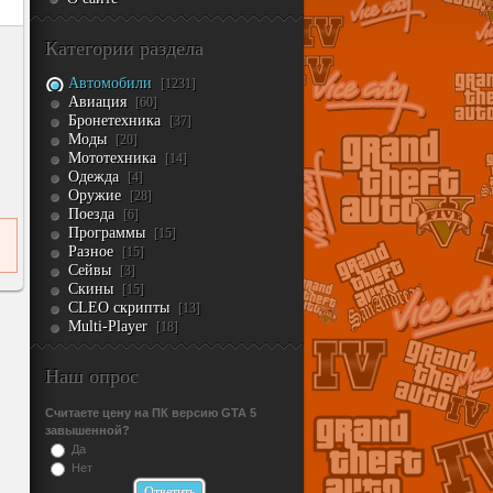
Категории раздела
Автомобили
[1231]
Авиация
[60]
Бронетехника
[37]
Моды
[20]
Мототехника
[14]
Одежда
[4]
Оружие
[28]
Поезда
[6]
Программы
[15]
Разное
[15]
Сейвы
[3]
Скины
[15]
CLEO скрипты
[13]
Multi-Player
[18]
Наш опрос
Считаете цену на ПК версию GTA 5
завышенной?
Да
Нет