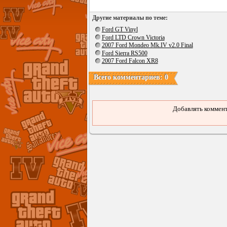
Другие материалы по теме:
Ford GT Vinyl
Ford LTD Crown Victoria
2007 Ford Mondeo Mk.IV v2.0 Final
Ford Sierra RS500
2007 Ford Falcon XR8
Всего комментариев: 0
Добавлять коммент