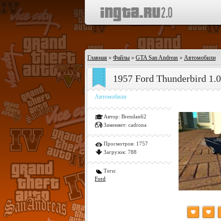
Главная
»
Файлы
»
GTA San Andreas
»
Автомобили
1957 Ford Thunderbird 1.0
Автомобили
Автор:
Brendan62
Заменяет:
cadrona
Просмотров:
1757
Загрузок:
788
Теги:
Ford