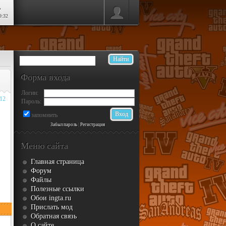
ь
9:32
Форма входа
Логин:
012
Пароль:
запомнить
Забыл пароль
|
Регистрация
Меню сайта
Главная страница
Форум
Файлы
Полезные ссылки
Обои ingta.ru
Прислать мод
Обратная связь
О сайте