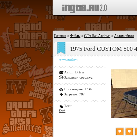
Главная
»
Файлы
»
GTA San Andreas
»
Автомобили
1975 Ford CUSTOM 500 4
Автомобили
Автор:
Driver
Заменяет:
copcarvg
Просмотров:
1736
Загрузок:
787
Теги:
Ford