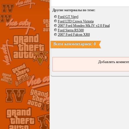
Другие материалы по теме:
Ford GT Vinyl
Ford LTD Crown Victoria
2007 Ford Mondeo Mk.IV v2.0 Final
Ford Sierra RS500
2007 Ford Falcon XR8
Всего комментариев: 0
Добавлять коммент