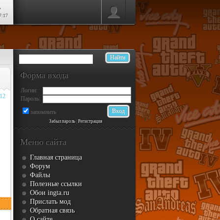
ь
7:17
Форма входа
Логин:
012
Пароль:
запомнить
Забыл пароль
|
Регистрация
Меню сайта
Главная страница
Форум
Файлы
Полезные ссылки
Обои ingta.ru
Прислать мод
Обратная связь
О сайте