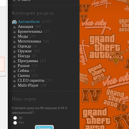
Категории раздела
Автомобили
[1231]
Авиация
[60]
Бронетехника
[37]
Моды
[20]
Мототехника
[14]
Одежда
[4]
Оружие
[28]
Поезда
[6]
Программы
[15]
Разное
[15]
Сейвы
[3]
Скины
[15]
CLEO скрипты
[13]
Multi-Player
[18]
Наш опрос
Считаете цену на ПК версию GTA 5
завышенной?
Да
Нет