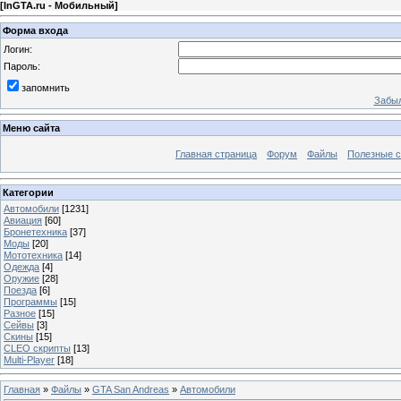
[
InGTA.ru - Мобильный
]
Форма входа
Логин:
Пароль:
запомнить
Забыл
Меню сайта
Главная страница
Форум
Файлы
Полезные 
Категории
Автомобили
[1231]
Авиация
[60]
Бронетехника
[37]
Моды
[20]
Мототехника
[14]
Одежда
[4]
Оружие
[28]
Поезда
[6]
Программы
[15]
Разное
[15]
Сейвы
[3]
Скины
[15]
CLEO скрипты
[13]
Multi-Player
[18]
Главная
»
Файлы
»
GTA San Andreas
»
Автомобили