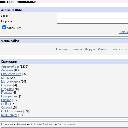
[
InGTA.ru - Мобильный
]
Форма входа
Логин:
Пароль:
запомнить
Забыл
Меню сайта
Главная страница
Форум
Файлы
Полезные 
Категории
Автомобили
[1231]
Авиация
[60]
Бронетехника
[37]
Моды
[20]
Мототехника
[14]
Одежда
[4]
Оружие
[28]
Поезда
[6]
Программы
[15]
Разное
[15]
Сейвы
[3]
Скины
[15]
CLEO скрипты
[13]
Multi-Player
[18]
Главная
»
Файлы
»
GTA San Andreas
»
Автомобили