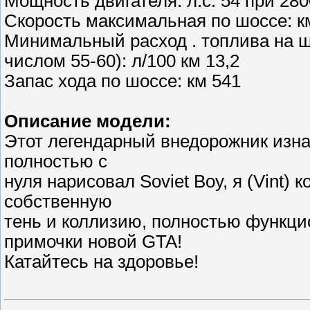
Мощность двигателя: л.с. 54 при 28
Скорость максимальная по шоссе: к
Минимальный расход . топлива на шо
числом 55-60): л/100 км 13,2
Запас хода по шоссе: км 541
Описание модели:
Этот легендарный внедорожник изнач
полностью с
нуля нарисовал Soviet Boy, я (Vint) 
собственную
тень и коллизию, полностью функц
примочки новой GTA!
Катайтесь на здоровье!