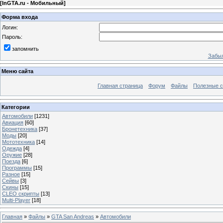
[
InGTA.ru - Мобильный
]
Форма входа
Логин:
Пароль:
запомнить
Забыл
Меню сайта
Главная страница
Форум
Файлы
Полезные 
Категории
Автомобили
[1231]
Авиация
[60]
Бронетехника
[37]
Моды
[20]
Мототехника
[14]
Одежда
[4]
Оружие
[28]
Поезда
[6]
Программы
[15]
Разное
[15]
Сейвы
[3]
Скины
[15]
CLEO скрипты
[13]
Multi-Player
[18]
Главная
»
Файлы
»
GTA San Andreas
»
Автомобили