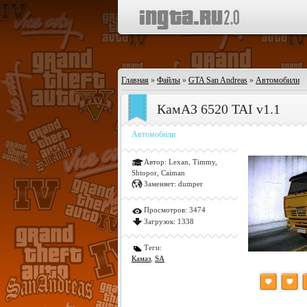
Главная
»
Файлы
»
GTA San Andreas
»
Автомобили
КамАЗ 6520 TAI v1.1
Автомобили
Автор:
Lexan, Timmy,
Shtopor, Caiman
Заменяет:
dumper
Просмотров:
3474
Загрузок:
1338
Теги:
Камаз
,
SA