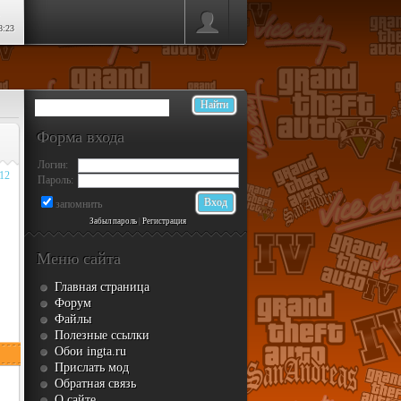
8:23
Форма входа
Логин:
012
Пароль:
запомнить
Забыл пароль
|
Регистрация
Меню сайта
Главная страница
Форум
Файлы
Полезные ссылки
Обои ingta.ru
Прислать мод
Обратная связь
О сайте