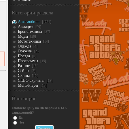
Категории раздела
Автомобили
[1231]
Авиация
[60]
Бронетехника
[37]
Моды
[20]
Мототехника
[14]
Одежда
[4]
Оружие
[28]
Поезда
[6]
Программы
[15]
Разное
[15]
Сейвы
[3]
Скины
[15]
CLEO скрипты
[13]
Multi-Player
[18]
Наш опрос
Считаете цену на ПК версию GTA 5
завышенной?
Да
Нет