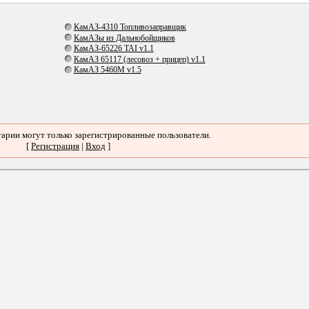
КамАЗ-4310 Топливозаправщик
КамАЗы из Дальнобойщиков
КамАЗ-65226 TAI v1.1
КамАЗ 65117 (лесовоз + прицеп) v1.1
КамАЗ 5460M v1.5
арии могут только зарегистрированные пользователи.
[
Регистрация
|
Вход
]