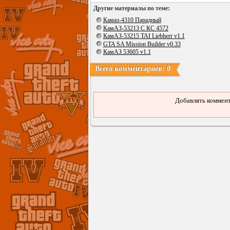
Другие материалы по теме:
Камаз-4310 Парадный
КамАЗ-53213 С КС 4572
КамАЗ-53215 TAI Liebherr v1.1
GTA SA Mission Builder v0.33
КамАЗ 53605 v1.1
Всего комментариев: 0
Добавлять коммент